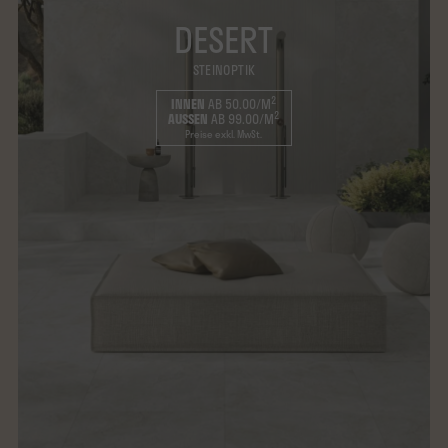
DESERT
STEINOPTIK
2
INNEN
AB 50.00/M
2
AUSSEN
AB 99.00/M
Preise exkl. MwSt.