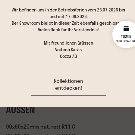
Wir befinden uns in den Betriebsferien vom 23.07.2026 bis
und mit 17.08.2026.
Der Showroom bleibt in dieser Zeit ebenfalls geschlossen.
INNEN
Vielen Dank für Ihr Verständnis!
TERMIN
VEREINBARUN
Mit freundlichen Grüssen
60x120x9.5mm nat rett. R10 B
Voitech Karas
Cozza AG
90x90x9.5mm nat rett. R10 B
60x60x9mm nat rett. R10 B
30x60x9mm nat rett. R10 B
Kollektionen
30x30x9mm nat rett. R10 B
entdecken!
AUSSEN
90x90x20mm nat. rett R11 C